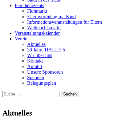
Familienevents
Flohmarkt
Elternvormittag mit Kind
Informationsveranstaltungen für Eltern
Weihnachtsmarkt
Veranstaltungskalender
Verein
Aktuelles
30 Jahre HALLE 5
Wir über uns
Kontakt
Anfahrt
Unsere Sponsoren
Spenden
Belegungsplan
Suchen
Suchen
nach:
Aktuelles