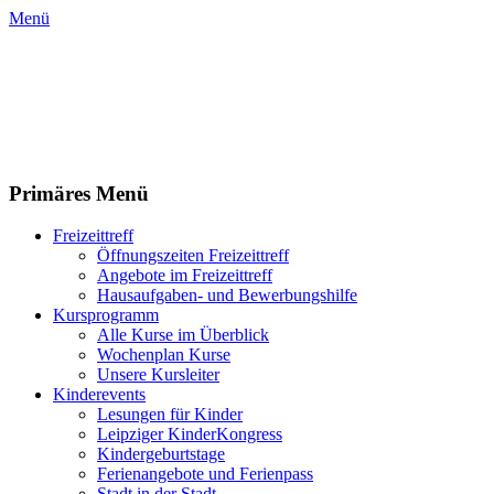
Zum
Menü
Inhalt
Kinder- und Jugendzentrum Halle 5 e.V.
springen
Primäres Menü
Freizeittreff
Öffnungszeiten Freizeittreff
Angebote im Freizeittreff
Hausaufgaben- und Bewerbungshilfe
Kursprogramm
Alle Kurse im Überblick
Wochenplan Kurse
Unsere Kursleiter
Kinderevents
Lesungen für Kinder
Leipziger KinderKongress
Kindergeburtstage
Ferienangebote und Ferienpass
Stadt in der Stadt